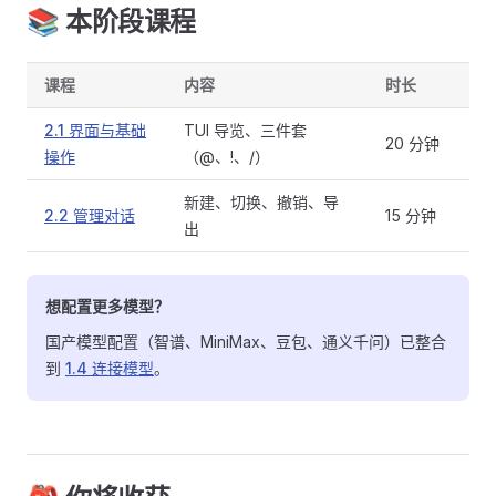
📚 本阶段课程
课程
内容
时长
2.1 界面与基础
TUI 导览、三件套
20 分钟
操作
（@、!、/）
新建、切换、撤销、导
2.2 管理对话
15 分钟
出
想配置更多模型？
国产模型配置（智谱、MiniMax、豆包、通义千问）已整合
到
1.4 连接模型
。