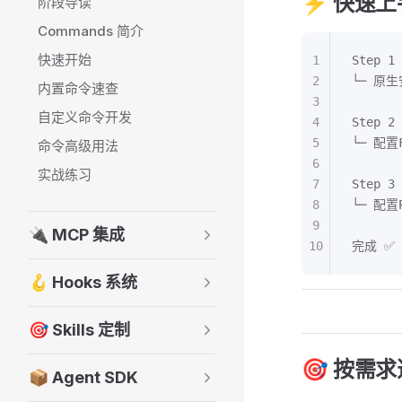
⚡ 快速上
阶段导读
Commands 简介
快速开始
1
Step 
2
└─ 原生
内置命令速查
3
自定义命令开发
4
Step 
5
└─ 配置F
命令高级用法
6
实战练习
7
Step 
8
└─ 配置P
9
🔌 MCP 集成
10
完成 ✅ 
🪝 Hooks 系统
🎯 Skills 定制
🎯 按需
📦 Agent SDK