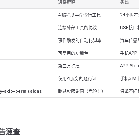
通俗解释
类比
AI编程助手命令行工具
24小时
连接外部工具的协议
USB接口
事件触发的自动化脚本
汽车传感
可复用的功能包
手机APP
第三方扩展
APP St
使用AI服务的通行证
手机SIM
y-skip-permissions
跳过权限询问（危险！）
保姆不问
警告速查