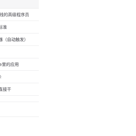
在线的高级程序员
标准
器（自动触发）
ore里的应用
卡
直接干