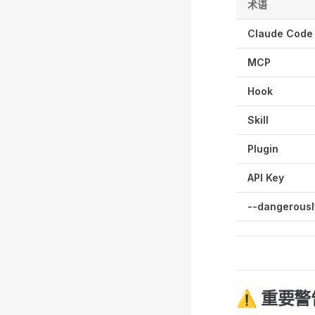
术语
Claude Code
MCP
Hook
Skill
Plugin
API Key
--dangerousl
⚠️ 重要