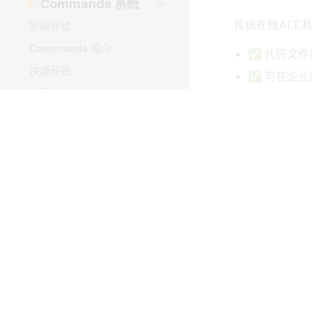
传统在线AI工具
阶段导读
Commands 简介
✅ 代码文件
快速开始
✅ 可在企业
内置命令速查
✅ 敏感项
自定义命令开发
优势2：真
命令高级用法
实战练习
实际案例：
🔌 MCP 集成
帮我把项目中所
🪝 Hooks 系统
Claude Code：
[扫描] 找到37
🎯 Skills 定制
[询问] 是否
📦 Agent SDK
[执行] 安装