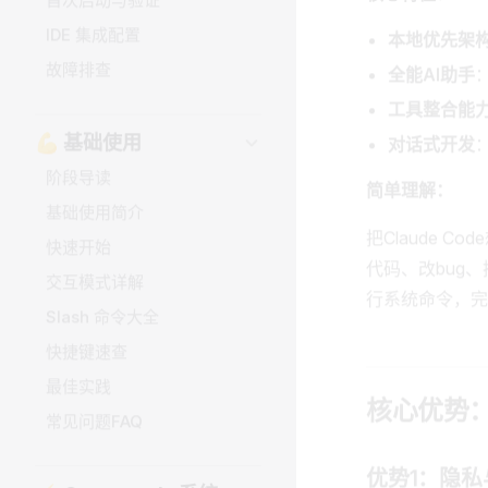
本地优先架
故障排查
全能AI助手
工具整合能
💪 基础使用
对话式开发
阶段导读
简单理解：
基础使用简介
把Claude
快速开始
代码、改bug
交互模式详解
行系统命令，完
Slash 命令大全
快捷键速查
最佳实践
核心优势
常见问题FAQ
优势1：隐私
⚡ Commands 系统