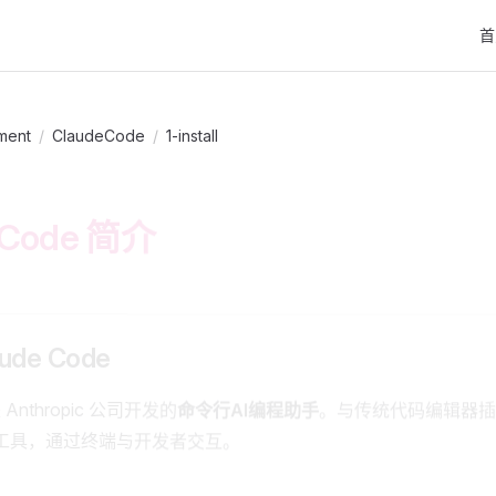
Mai
首
ment
/
ClaudeCode
/
1-install
 Code 简介
ude Code
 是 Anthropic 公司开发的
命令行AI编程助手
。与传统代码编辑器插
I工具，通过终端与开发者交互。