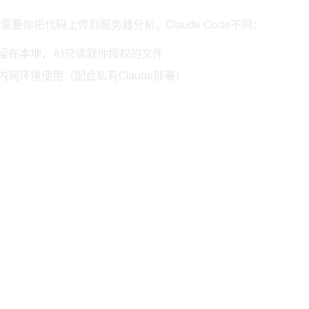
需要你把代码上传到服务器分析。Claude Code不同：
留在本地，AI只读取你授权的文件
内网环境使用（配合私有Claude部署）
目（金融、医疗系统）也能安全使用
正的编程助手
有console.log改成更规范的日志系统
个console.log调用
使用Winston日志库？
依赖、创建logger配置、批量替换代码