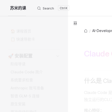
苏米的课
Search
K
Skip to content
Sidebar Navigation
🏠 课程首页
📋 快速导航卡
AI-Develop
/
Claude
🚀 安装配置
阶段导读
Claude Code 简介
什么是 Cla
系统要求检查
Anthropic 账号准备
Claude Code
智谱 GLM-5 连接
独立运行的CL
原生安装
核心特征：
首次启动与验证
IDE 集成配置